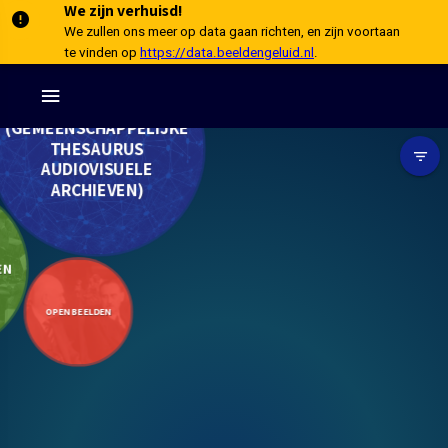
We zijn verhuisd!
O
JE
RADIO
HERRIJZEND
We zullen ons meer op data gaan richten, en zijn voortaan
OPEN
NEDERLAND
BEELDEN
OP
EUROPEANA
te vinden op
https://data.beeldengeluid.nl
.
SOUNDS
GTAA
(GEMEENSCHAPPELIJKE
THESAURUS
AUDIOVISUELE
ARCHIEVEN)
N
EN
OPEN BEELDEN